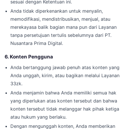
sesuai dengan Ketentuan ini.
Anda tidak diperkenankan untuk menyalin,
memodifikasi, mendistribusikan, menjual, atau
merekayasa balik bagian mana pun dari Layanan
tanpa persetujuan tertulis sebelumnya dari PT.
Nusantara Prima Digital.
6. Konten Pengguna
Anda bertanggung jawab penuh atas konten yang
Anda unggah, kirim, atau bagikan melalui Layanan
33zk.
Anda menjamin bahwa Anda memiliki semua hak
yang diperlukan atas konten tersebut dan bahwa
konten tersebut tidak melanggar hak pihak ketiga
atau hukum yang berlaku.
Dengan mengunggah konten, Anda memberikan