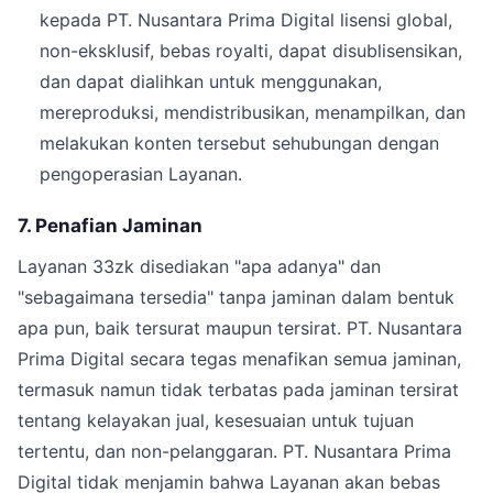
kepada PT. Nusantara Prima Digital lisensi global,
non-eksklusif, bebas royalti, dapat disublisensikan,
dan dapat dialihkan untuk menggunakan,
mereproduksi, mendistribusikan, menampilkan, dan
melakukan konten tersebut sehubungan dengan
pengoperasian Layanan.
7. Penafian Jaminan
Layanan 33zk disediakan "apa adanya" dan
"sebagaimana tersedia" tanpa jaminan dalam bentuk
apa pun, baik tersurat maupun tersirat. PT. Nusantara
Prima Digital secara tegas menafikan semua jaminan,
termasuk namun tidak terbatas pada jaminan tersirat
tentang kelayakan jual, kesesuaian untuk tujuan
tertentu, dan non-pelanggaran. PT. Nusantara Prima
Digital tidak menjamin bahwa Layanan akan bebas