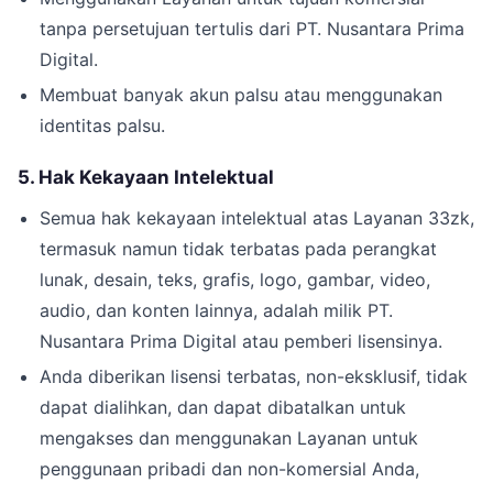
tanpa persetujuan tertulis dari PT. Nusantara Prima
Digital.
Membuat banyak akun palsu atau menggunakan
identitas palsu.
5. Hak Kekayaan Intelektual
Semua hak kekayaan intelektual atas Layanan 33zk,
termasuk namun tidak terbatas pada perangkat
lunak, desain, teks, grafis, logo, gambar, video,
audio, dan konten lainnya, adalah milik PT.
Nusantara Prima Digital atau pemberi lisensinya.
Anda diberikan lisensi terbatas, non-eksklusif, tidak
dapat dialihkan, dan dapat dibatalkan untuk
mengakses dan menggunakan Layanan untuk
penggunaan pribadi dan non-komersial Anda,